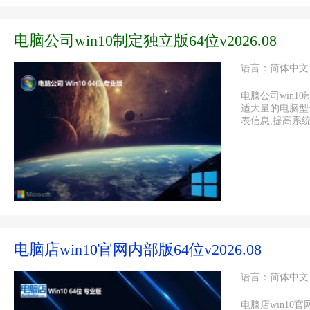
电脑公司win10制定独立版64位v2026.08
语言：简体中文
电脑公司win1
适大量的电脑型
表信息,提高系统响
电脑店win10官网内部版64位v2026.08
语言：简体中文
电脑店win10