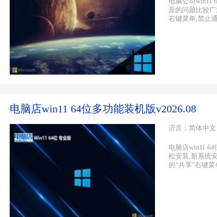
电脑公司win1
及的问题比较广
右键菜单,禁止通过
电脑店win11 64位多功能装机版v2026.08
语言：简体中文
电脑店win11
松安装,新系统
的“共享”右键菜单,