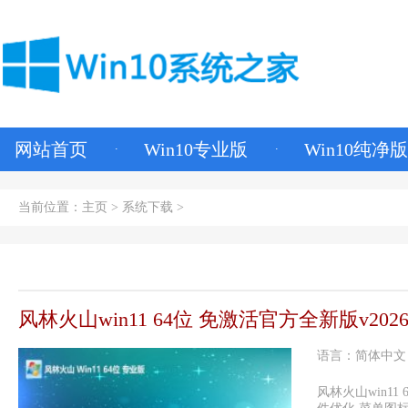
网站首页
Win10专业版
Win10纯净版
当前位置：
主页
>
系统下载
>
风林火山win11 64位 免激活官方全新版v2026.
语言：简体中文
风林火山win1