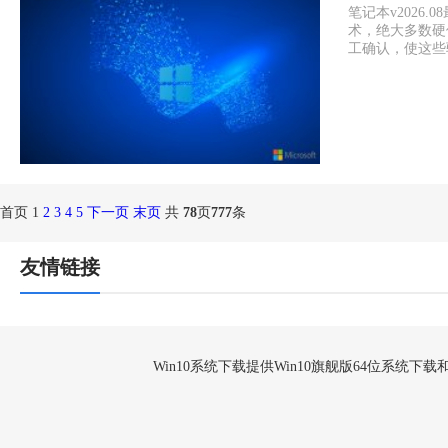
笔记本v2026
术，绝大多数硬
工确认，使这些驱动
首页
1
2
3
4
5
下一页
末页
共
78
页
777
条
友情链接
Win10系统下载提供Win10旗舰版64位系统