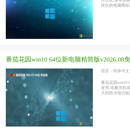
件优化,菜单图
优化的电脑图标,自
番茄花园win10 64位新电脑精简版v2026.08
语言：简体中文
番茄花园win1
使用,电脑关机
大的防火墙功能,可