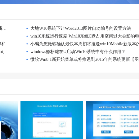
番茄花园Win10专业版系统开启关闭无线路由器SSID广播的方法
大地W10系统下让Word2013图片自动编号的设置方法
如何解决安装Win10中关村系统非正版系统验证出现黑屏和右下角提
技术员联盟Win10纯净版电脑警告&quot;已停止工作&quot;的处
windows徽标键在U启动Win10系统中有什么作用？
微软Win8.1新开始菜单或将推迟到2015年的系统更新【