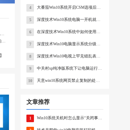
大番茄Win10系统开启CSM选项后无法用F12调出启动项如何应对？
4
深度技术Win10系统电脑一开机就出现黑屏如何应对？
5
在深度技术Win10系统中如何使用自带工具进行备份
6
win10系统运行速度 Win10系统C盘占用空间过大会影响电脑运行速度
小编为您微软确认最快本周初将推送win10Mobile新版本的问题?
深度技术Win10电脑显示系统分级不可用的解决措施
7
图】
深度技术Win10电视上罕见错乱表现十二条
8
中关村xp纯净版系统下让电脑运行速度更快的几项配置技巧
9
天意win10系统网页禁止复制的处理措施
10
文章推荐
Win10系统关机时怎么显示“关闭事件跟踪程序”
1