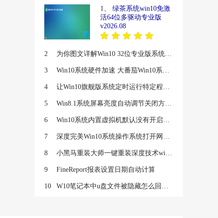
1、
绿茶系统win10免激
活64位多驱动专业版
v2026.08
2
为你图文详解Win10 32位专业版系统中安装ie11浏览器
3
Win10系统硬件加速 大番茄Win10系统显卡硬件加速按钮呈灰色无法
4
让Win10旗舰版系统定时运行特定程序的诀窍
5
Win8.1系统屏幕亮度自动调节关闭方法【图文】
6
Win10系统内置虚拟机默认没有开启怎么开启
7
深度完美Win10系统操作系统打开网站每个都提示安全证书有问题该
8
小黑马重装大师一键重装深度技术win8.1后优化系统教程
9
FineReport报表设置日期自动计算
10
W10笔记本中u盘文件被隐藏怎么回事？