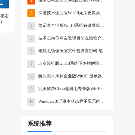
技术员帮您win10电脑安装打印机驱动出现无数字签名的步骤?
2
深度技术企业版Win10无法更换桌面壁纸怎么办
3
) 稳定
)
笔记本企业版Win10系统右键菜单没有“删除”怎么办？
4
技术员为你网友发现目前在微软介绍win10页面中现身Macbook的问题?
5
老桃毛镜像压缩文件包设置密码,笔者教你如何给win7压缩文件包设置密
6
老友装机版win10系统下怎样解除金山毒霸网址大全首页
7
解决雨木风林企业版Win10“显示器驱动已停止响应，并且已恢复”故障
8
完美解决Ghost老桃毛专业版Win10系统台式电脑风扇声音大的方法
9
Windows10记事本状态栏不显示的处理方法
10
系统推荐